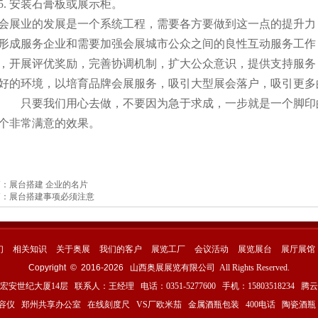
5. 安装石膏板或展示柜。
会展业的发展是一个系统工程，需要各方要做到这一点的提升力
形成服务企业和需要加强会展城市公众之间的良性互动服务工作
，开展评优奖励，完善协调机制，扩大公众意识，提供支持服务
好的环境，以培育品牌会展服务，吸引大型展会落户，吸引更多
只要我们用心去做，不要因为急于求成，一步就是一个脚印
个非常满意的效果。
篇：
展台搭建 企业的名片
篇：
展台搭建事项必须注意
们
相关知识
关于奥展
我们的客户
展览工厂
会议活动
展览展台
展厅展馆
Copyright © 2016-
2026
山西奥展展览有限公司 All Rights Reserved.
纪大厦14层 联系人：王经理 电话：0351-5277600 手机：15803518234
腾云
容仪
郑州共享办公室
在线刻度尺
VS厂欧米茄
金属酒瓶包装
400电话
陶瓷酒瓶