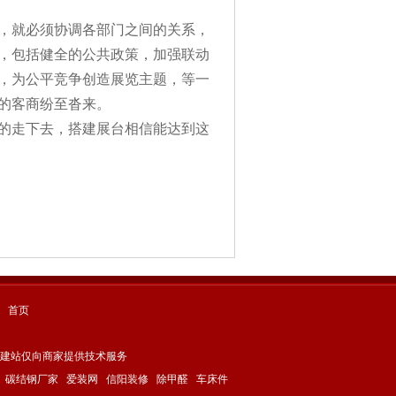
，就必须协调各部门之间的关系，
，包括健全的公共政策，加强联动
，为公平竞争创造展览主题，等一
的客商纷至沓来。
的走下去，搭建展台相信能达到这
首页
建站仅向商家提供技术服务
碳结钢厂家
爱装网
信阳装修
除甲醛
车床件