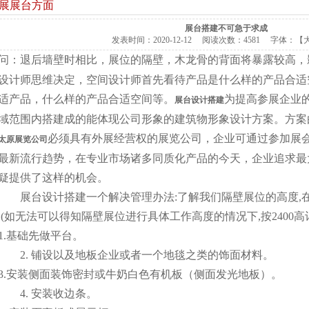
展展台方面
展台搭建不可急于求成
发表时间：
2020-12-12
阅读次数：
4581 字体：【
问：退后墙壁时相比，展位的隔壁，木龙骨的背面将暴露较高，
设计师思维决定，空间设计师首先看待产品是什么样的产品合适
适产品，什么样的产品合适空间等。
为提高参展企业
展台设计搭建
域范围内搭建成的能体现公司形象的建筑物形象设计方案。方案
必须具有外展经营权的展览公司，企业可通过参加展
太原展览公司
最新流行趋势，在专业市场诸多同质化产品的今天，企业追求最
疑提供了这样的机会。
展台设计搭建一个解决管理办法:了解我们隔壁展位的高度,在
.(如无法可以得知隔壁展位进行具体工作高度的情况下,按2400高
1.基础先做平台。
2. 铺设以及地板企业或者一个地毯之类的饰面材料。
3.安装侧面装饰密封或牛奶白色有机板（侧面发光地板）。
4. 安装收边条。